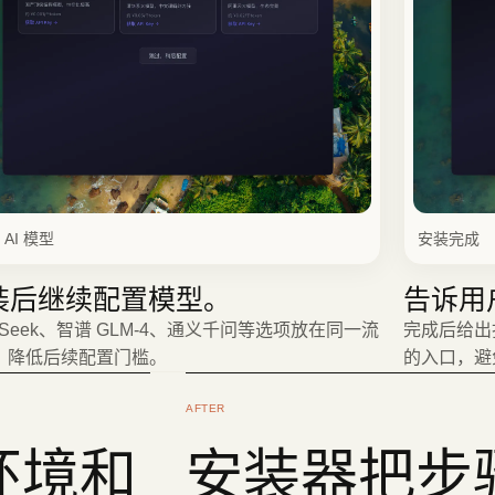
 AI 模型
安装完成
装后继续配置模型。
告诉用
pSeek、智谱 GLM-4、通义千问等选项放在同一流
完成后给出打开
，降低后续配置门槛。
的入口，避
AFTER
环境和
安装器把步