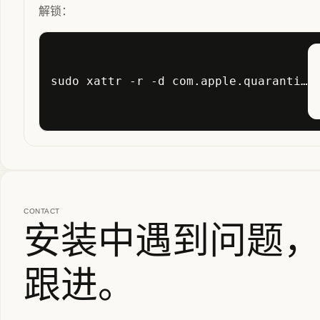
解锁：
sudo xattr -r -d com.apple.quarantine /Applications/Claude\ Code\ 安装助手.app
CONTACT
安装中遇到问题
跟进。