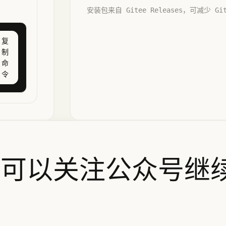
安装包来自 Gitee Releases，可减少 
复
制
命
令
，可以关注公众号继